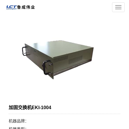
您的位置：
主页
>
工控机
> 加固交换机EKI-1004
导
航
菜
单
加固交换机EKI-1004
机器品牌：