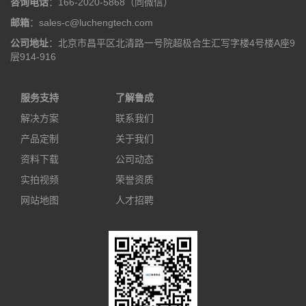
咨询电话
：166-2020-5868（同微信）
邮箱
：sales-c@luchengtech.com
公司地址
：北京市昌平区北清路一号院超极合生汇写字楼4号楼A座9
层914-916
服务支持
了解鲁成
解决方案
联系我们
产品定制
关于我们
资料下载
公司动态
实拍视频
荣誉资质
网站地图
人才招聘