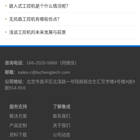
嵌入式工控机是个什么情况呢？
无风扇工控机有哪些优点？
浅谈工控机的未来发展与前景
咨询电话
：166-2020-5868（同微信）
邮箱
：sales-c@luchengtech.com
公司地址
：北京市昌平区北清路一号院超极合生汇写字楼4号楼A座9
层914-916
服务支持
了解鲁成
解决方案
联系我们
产品定制
关于我们
资料下载
公司动态