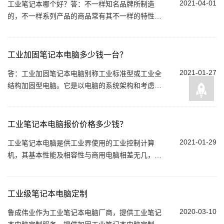
2021-04-01
工业笔记本哪个好？答：不一样知名品牌所制造
的，不一样系列产品的商品常有其不一样的特性和
优势，商品的设计方案、售后服务质保服务项目这
些许多层面常有较为显著的差别...
工业加固笔记本电脑多少钱一台？
2021-01-27
答：工业加固笔记本电脑别称工业标准型或工业全
结构加固型电脑。它是以电脑的系统架构和考虑各
种各样抗端自然环境规定考虑,严格执行一系列工业
规范规定设计方案 生产制造的...
工业笔记本电脑报价价格多少钱？
2021-01-29
工业笔记本电脑是供工业界使用的工业控制计算
机，其基本性能及相容性与商用电脑相差无几，但
工业电脑多的是注重在不同环境下的稳定性，其中
鲁成伟业工业电脑（FOXKPC）具代表性。为人...
工业级笔记本电脑定制
2020-03-10
鲁成伟业作为工业笔记本电脑厂商，提供工业笔记