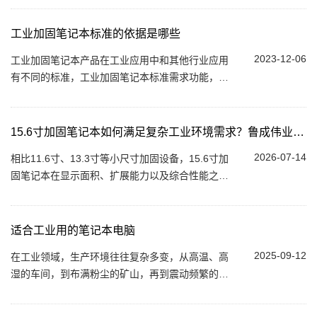
求。普通商用笔记本在这种条件下容易出现故障...
工业加固笔记本标准的依据是哪些
2023-12-06
工业加固笔记本产品在工业应用中和其他行业应用
有不同的标准，工业加固笔记本标准需求功能，工
业笔记本电脑应该具备什么标准功能才能算是标准
的工业加固笔记本？ 1、支持三防加固 工业...
15.6寸加固笔记本如何满足复杂工业环境需求？鲁成伟业提供全场
2026-07-14
相比11.6寸、13.3寸等小尺寸加固设备，15.6寸加
固笔记本在显示面积、扩展能力以及综合性能之间
取得了较好的平衡，更适合需要大量数据处理和多
设备连接的工业现场。 大尺寸屏幕提升现场数据
处...
适合工业用的笔记本电脑
2025-09-12
在工业领域，生产环境往往复杂多变，从高温、高
湿的车间，到布满粉尘的矿山，再到震动频繁的施
工现场，普通的笔记本电脑很难在这样的环境中稳
定运行，而工业用笔记本电脑的诞生，解决了...