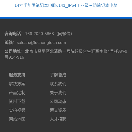
14寸半加固笔记本电脑c141_IP54工业级三防笔记本电脑
咨询电话
：166-2020-5868（同微信）
邮箱
：sales-c@luchengtech.com
公司地址
：北京市昌平区北清路一号院超极合生汇写字楼4号楼A座9
层914-916
服务支持
了解鲁成
解决方案
联系我们
产品定制
关于我们
资料下载
公司动态
实拍视频
荣誉资质
网站地图
人才招聘