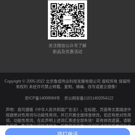
关注微信公众号了解
新品及优惠活动
Copyright © 2005-2022 北京鲁成伟业科技发展有限公司 版权所有 保留所
有权利 未经许可禁止转载、复制、摘编、改写或建立镜像！
京ICP备14008084号
京公网安备11011402054122
声明：我司遵循《中华人民共和国广告法》，在标题、页面等文案描述中
规避绝对性用词与功能性用词，并已开展全面排查修改。如还有绝对性用
词、功能性用词，在此声明上述词汇表述全部失效！若有修改遗漏，请联
系反馈，鲁成伟业将快速修改。但我司不接受以任何形式的极限用词为由
提出的索赔、投诉等要求！所有访问本公司网页的人员均视为同意并接受
拨打电话