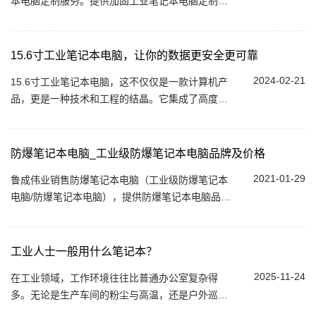
本电脑定制服务。提供加固工业笔记本电脑定制、
三防工业笔记本电脑定制。可定制机器包括NFC、
RFID、低频、高频、高频读卡模块或设备改制、
全...
15.6寸工业笔记本电脑，让你的数据更安全更可靠
2024-02-21
15.6寸工业笔记本电脑，这不仅仅是一款计算机产
品，更是一种技术和工程的结晶。它集成了高度的
集成化、高可靠性以及zhuo越的可移动性，使得它
成为工业领域的翘楚。这款便携式工控计算机，...
防爆笔记本电脑_工业级防爆笔记本电脑品牌及价格
2021-01-29
鲁成伟业销售防爆笔记本电脑（工业级防爆笔记本
电脑/防爆笔记本电脑），提供防爆笔记本电脑品牌
（松下/神基/戴尔/联想），防爆笔记本电脑价格性
价比高。...
工业人士一般用什么笔记本？
2025-11-24
在工业领域，工作环境往往比普通办公室复杂得
多。无论是生产车间的粉尘与高温，还是户外巡检
的雨水、震动与高湿，都对电子设备提出了更高要