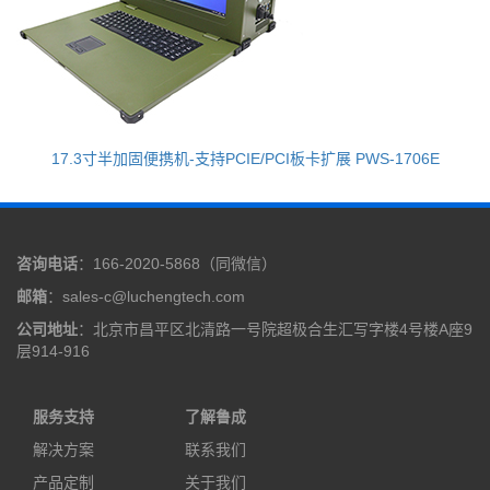
17.3寸半加固便携机-支持PCIE/PCI板卡扩展 PWS-1706E
咨询电话
：166-2020-5868（同微信）
邮箱
：sales-c@luchengtech.com
公司地址
：北京市昌平区北清路一号院超极合生汇写字楼4号楼A座9
层914-916
服务支持
了解鲁成
解决方案
联系我们
产品定制
关于我们