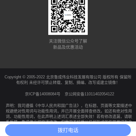
关注微信公众号了解
新品及优惠活动
Copyright © 2005-2022 北京鲁成伟业科技发展有限公司 版权所有 保留所
有权利 未经许可禁止转载、复制、摘编、改写或建立镜像！
京ICP备14008084号
京公网安备11011402054122
声明：我司遵循《中华人民共和国广告法》，在标题、页面等文案描述中
规避绝对性用词与功能性用词，并已开展全面排查修改。如还有绝对性用
词、功能性用词，在此声明上述词汇表述全部失效！若有修改遗漏，请联
系反馈，鲁成伟业将快速修改。但我司不接受以任何形式的极限用词为由
提出的索赔、投诉等要求！所有访问本公司网页的人员均视为同意并接受
拨打电话
本声明。特此声明！
产品分类
拨号咨询
联系鲁成
回到顶部