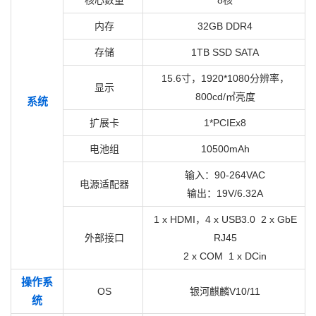
核心数量
8核
内存
32GB DDR4
存储
1TB SSD SATA
15.6寸，1920*1080分辨率，
显示
800cd/㎡亮度
系统
扩展卡
1*PCIEx8
电池组
10500mAh
输入：90-264VAC
电源适配器
输出：19V/6.32A
1 x HDMI，4 x USB3.0 2 x GbE
外部接口
RJ45
2 x COM 1 x DCin
操作系
OS
银河麒麟V10/11
统