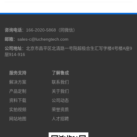
咨询电话
：166-2020-5868（同微信）
邮箱
：sales-c@luchengtech.com
公司地址
：北京市昌平区北清路一号院超极合生汇写字楼4号楼A座9
层914-916
服务支持
了解鲁成
解决方案
联系我们
产品定制
关于我们
资料下载
公司动态
实拍视频
荣誉资质
网站地图
人才招聘