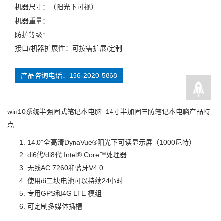
机器尺寸：（阳光下可视）
机器重量：
防护等级：
接口/机器扩展性：可按需扩展/定制
产品咨询电话：166-2020-5868
win10系统半强固式笔记本电脑_14寸半加固三防笔记本电脑产品特
点
14.0”全高清DynaVue®阳光下可读显示屏（1000尼特）
di6代/di8代 Intel® Core™处理器
无线AC 7260和蓝牙V4.0
使用di二块电池可以持续24小时
专用GPS和4G LTE 模组
可定制多媒体插槽