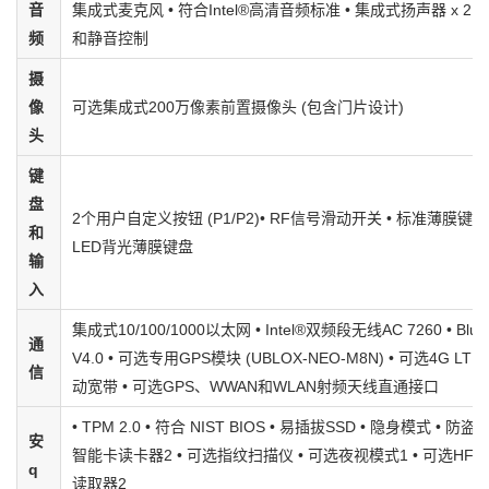
音
集成式麦克风 • 符合Intel®高清音频标准 • 集成式扬声器 x 2 
频
和静音控制
摄
像
可选集成式200万像素前置摄像头 (包含门片设计)
头
键
盘
2个用户自定义按钮 (P1/P2)• RF信号滑动开关 • 标准薄膜键
和
LED背光薄膜键盘
输
入
集成式10/100/1000以太网 • Intel®双频段无线AC 7260 • Bluet
通
V4.0 • 可选专用GPS模块 (UBLOX-NEO-M8N) • 可选4G L
信
动宽带 • 可选GPS、WWAN和WLAN射频天线直通接口
• TPM 2.0 • 符合 NIST BIOS • 易插拔SSD • 隐身模式 • 防盗
安
智能卡读卡器2 • 可选指纹扫描仪 • 可选夜视模式1 • 可选HF RF
q
读取器2