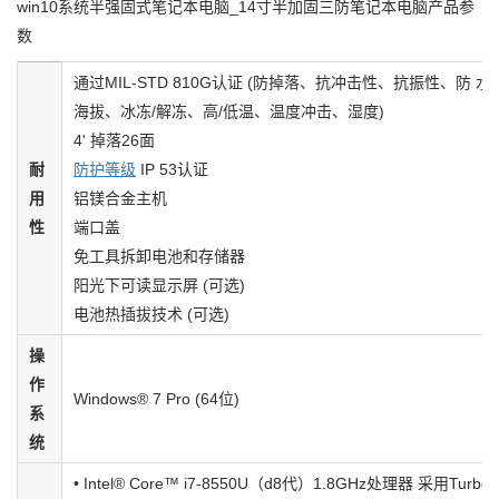
win10系统半强固式笔记本电脑_14寸半加固三防笔记本电脑产品参
数
通过MIL-STD 810G认证 (防掉落、抗冲击性、抗振性、防 
海拔、冰冻/解冻、高/低温、温度冲击、湿度)
4' 掉落26面
耐
防护等级
IP 53认证
用
铝镁合金主机
性
端口盖
免工具拆卸电池和存储器
阳光下可读显示屏 (可选)
电池热插拔技术 (可选)
操
作
Windows® 7 Pro (64位)
系
统
• Intel® Core™ i7-8550U（d8代）1.8GHz处理器 采用Turbo 