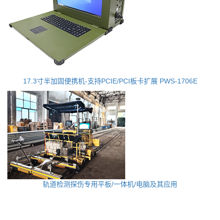
17.3寸半加固便携机-支持PCIE/PCI板卡扩展 PWS-1706E
轨道检测探伤专用平板/一体机/电脑及其应用