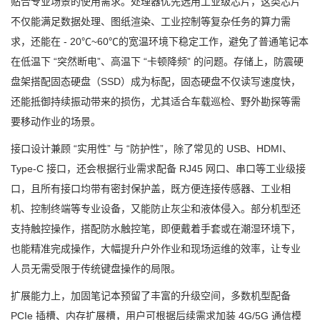
贴合专业场景的使用需求。处理器优先选用工业级芯片，这类芯片
不仅能满足数据处理、图纸渲染、工业控制等复杂任务的算力需
求，还能在 - 20℃~60℃的宽温环境下稳定工作，避免了普通笔记本
在低温下 “突然断电”、高温下 “卡顿降频” 的问题。存储上，防震硬
盘架搭配固态硬盘（SSD）成为标配，固态硬盘不仅读写速度快，
还能抵御持续振动带来的损伤，尤其适合车载巡检、野外勘探等需
要移动作业的场景。
接口设计兼顾 “实用性” 与 “防护性”，除了常见的 USB、HDMI、
Type-C 接口，还会根据行业需求配备 RJ45 网口、串口等工业级接
口，且所有接口均带有密封保护盖，既方便连接传感器、工业相
机、控制终端等专业设备，又能防止灰尘和液体侵入。部分机型还
支持触控操作，搭配防水触控笔，即便戴着手套或在潮湿环境下，
也能精准完成操作，大幅提升户外作业和现场运维的效率，让专业
人员无需受限于传统键盘操作的局限。
扩展能力上，加固笔记本预留了丰富的升级空间，多数机型配备
PCIe 插槽、内存扩展槽，用户可根据后续需求加装 4G/5G 通信模