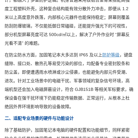
计，都融入了多重防护逻辑。机身普遍采用镁铝合金骨架搭配高强
度工程塑料外壳，这种复合结构能有效分散外力冲击，即便从 1.2
米以上高度意外跌落，内部核心元器件也能保持稳定；屏幕则覆盖
防刮防爆玻璃，不仅能抵御日常磕碰，还能提升强光下的可视性，
部分机型屏幕亮度可达 500cd/㎡以上，解决了户外作业时 “屏幕反
光看不清” 的难题。
在防尘防水方面，加固笔记本大多达到 IP65 及以上
防护等级
，键盘
缝隙、接口处、散热孔等易受污染的部位，均配备专业密封胶条和
防尘盖，即便遭遇雨水喷淋或沙尘侵袭，也能避免内部元件受潮、
进灰。针对工业场景中的电磁干扰、军事领域的复杂信号环境，高
端机型还会加入电磁屏蔽设计，符合 GJB151B 等相关军标要求，确
保设备在强干扰环境下仍能稳定传输数据、正常运行，从根本上杜
绝因外界环境影响导致的设备故障。
二、适配专业场景的硬件与功能设计
除了基础防护，加固笔记本电脑的硬件配置和功能细节，同样紧密