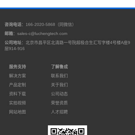
咨询电话
：166-2020-5868（同微信）
邮箱
：sales-c@luchengtech.com
公司地址
：北京市昌平区北清路一号院超极合生汇写字楼4号楼A座9
层914-916
服务支持
了解鲁成
解决方案
联系我们
产品定制
关于我们
资料下载
公司动态
实拍视频
荣誉资质
网站地图
人才招聘