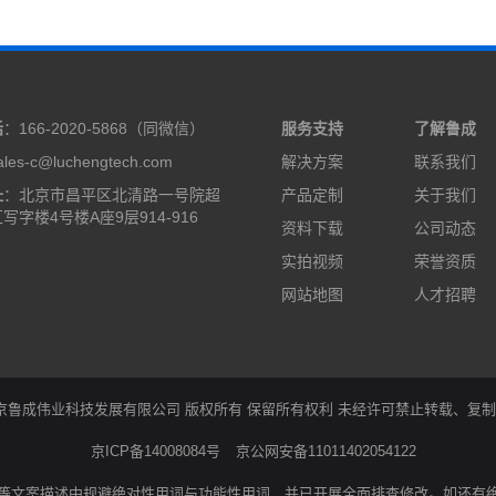
话
：166-2020-5868（同微信）
服务支持
了解鲁成
les-c@luchengtech.com
解决方案
联系我们
址
：北京市昌平区北清路一号院超
产品定制
关于我们
写字楼4号楼A座9层914-916
资料下载
公司动态
实拍视频
荣誉资质
网站地图
人才招聘
05-2022 北京鲁成伟业科技发展有限公司 版权所有 保留所有权利 未经许可禁止转载
京ICP备14008084号
京公网安备11011402054122
等文案描述中规避绝对性用词与功能性用词，并已开展全面排查修改。如还有