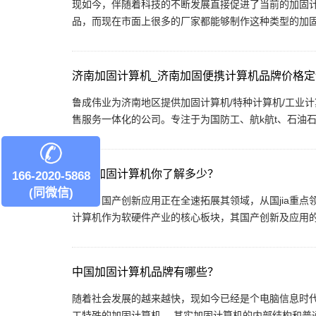
现如今，伴随着科技的不断发展直接促进了当前的加固
品，而现在市面上很多的厂家都能够制作这种类型的加固型
济南加固计算机_济南加固便携计算机品牌价格
鲁成伟业为济南地区提供加固计算机/特种计算机/工业计
售服务一体化的公司。专注于为国防工、航k航t、石油石化
国产加固计算机你了解多少？
166-2020-5868
(同微信)
当前，国产创新应用正在全速拓展其领域，从国jia重
计算机作为软硬件产业的核心板块，其国产创新及应用的重
中国加固计算机品牌有哪些？
随着社会发展的越来越快，现如今已经是个电脑信息时
工特殊的加固计算机 。其实加固计算机的内部结构和普通