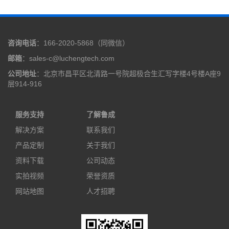
咨询电话
：166-2020-5868（同微信）
邮箱
：sales-c@luchengtech.com
公司地址
：北京市昌平区北清路一号院超极合生汇写字楼4号楼A座9
层914-916
服务支持
了解鲁成
解决方案
联系我们
产品定制
关于我们
资料下载
公司动态
实拍视频
荣誉资质
网站地图
人才招聘