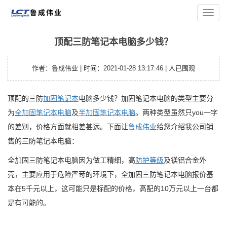
您的位置：
主页
>
笔记本资讯
> 顶配三防笔记本电脑多少钱？
导
航
菜
顶配三防笔记本电脑多少钱？
单
作者：鲁成伟业 | 时间：2021-01-28 13:17:46 |
人已围观
顶配的三防
加固笔记本
电脑多少钱？加固笔记本电脑的类型主要分
为
全加固笔记本电脑
及
半加固笔记本电脑
。两种类型虽然只you一字
的差别，价格方面就相差甚远。下面让
鲁成伟业
给您介绍我公司销
售的三防笔记本电脑：
全加固三防笔记本电脑因为做工精细，高
防护等级
及镁铝合金外
壳，主要应用于危险严苛的环境下，全加固三防笔记本电脑报价基
本在5千元以上，这可能只是标配的价格，高配的10万元以上一台都
是有可能的。