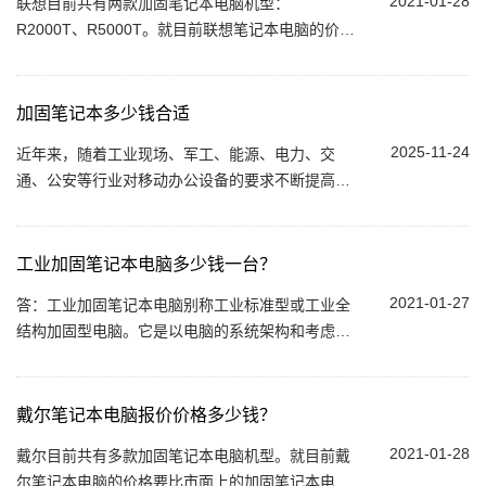
2021-01-28
联想目前共有两款加固笔记本电脑机型：
R2000T、R5000T。就目前联想笔记本电脑的价格
要比市面上的笔记本电脑都要贵。这仅仅只是标
配，如果选用高配或选配一些功能...
加固笔记本多少钱合适
2025-11-24
近年来，随着工业现场、军工、能源、电力、交
通、公安等行业对移动办公设备的要求不断提高，
加固式笔记本电脑逐渐走进大众视野。它们不仅能
在高温、低温、震动、潮湿等恶劣环境下稳定运...
工业加固笔记本电脑多少钱一台？
2021-01-27
答：工业加固笔记本电脑别称工业标准型或工业全
结构加固型电脑。它是以电脑的系统架构和考虑各
种各样抗端自然环境规定考虑,严格执行一系列工业
规范规定设计方案 生产制造的...
戴尔笔记本电脑报价价格多少钱？
2021-01-28
戴尔目前共有多款加固笔记本电脑机型。就目前戴
尔笔记本电脑的价格要比市面上的加固笔记本电脑