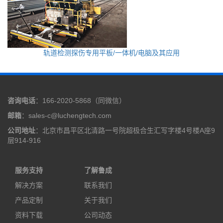
轨道检测探伤专用平板/一体机/电脑及其应用
咨询电话
：166-2020-5868（同微信）
邮箱
：sales-c@luchengtech.com
公司地址
：北京市昌平区北清路一号院超极合生汇写字楼4号楼A座9
层914-916
服务支持
了解鲁成
解决方案
联系我们
产品定制
关于我们
资料下载
公司动态