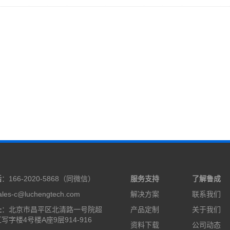
话
：166-2020-5868（同微信）
服务支持
了解鲁成
les-c@luchengtech.com
解决方案
联系我们
址
：北京市昌平区北清路一号院超
产品定制
关于我们
写字楼4号楼A座9层914-916
资料下载
公司动态