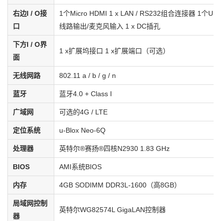
右边I / O接
1个Micro HDMI 1 x LAN / RS232组合连接器 1个USB 
口
线路输出/麦克风输入 1 x DC插孔
下方I / O界
1 x扩展坞接口 1 x扩展端口（可选）
面
无线网路
802.11 a / b / g / n
蓝牙
蓝牙4.0 + Class I
广域网
可选的4G / LTE
定位系统
u-Blox Neo-6Q
处理器
英特尔®赛扬®四核N2930 1.83 GHz
BIOS
AMI系统BIOS
内存
4GB SODIMM DDR3L-1600（高8GB）
局域网控制
英特尔WG82574L GigaLAN控制器
器