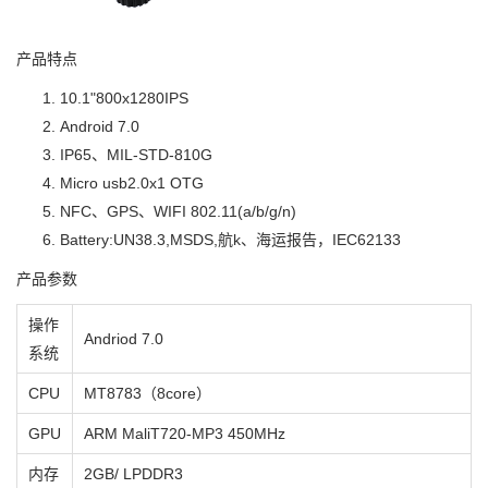
产品特点
10.1"800x1280IPS
Android 7.0
IP65、MIL-STD-810G
Micro usb2.0x1 OTG
NFC、GPS、WIFI 802.11(a/b/g/n)
Battery:UN38.3,MSDS,航k、海运报告，IEC62133
产品参数
操作
Andriod 7.0
系统
CPU
MT8783（8core）
GPU
ARM MaliT720-MP3 450MHz
内存
2GB/ LPDDR3