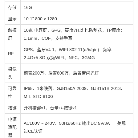
存储
16G
显示
10.1" 800 x 1280
触摸
10点 电容屏，G+G，硬度7H以上,防刮花，TP厚度：
屏
1.1mm，COF，支持手写
GPS、蓝牙V4.1、WIFI 802.11(a/b/g/n) 频率
RF
2.4G+5.8G 双频WIFI、NFC、3G/4G
摄像
前置200万、后置800万，后置带闪光灯
头
可靠
IP65、1米跌落、GJB150A-2009、GJB151B-2013、
性
MIL-STD-810G
按键
开机按键x1、音量+/-按键x1
电源
AC100V ~ 240V、50Hz/60Hz 输出DC 5V/3A 美规
适配
过CE认证
器