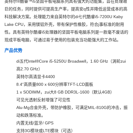
英特尔®酷睿™i5坚固平板电脑系列具有强大的功能集，旨在处理艰
巨的任务，同时提供可提高生产率，提高安q性并降低运营成本的高
科技解决方案。处理能力来自英特尔的di七代酷睿i5-7200U Kaby
Lake CPU，采用镁铝外壳，带有保护性橡胶，符合j事标准的耐用
性。具有英特尔酷睿i5处理器的坚固平板电脑系列是一款毫不废话的
现成平板电脑，可通过易于使用的包装充当功能强大的工作站。
产品优势
di五代Intel®Core i5-5250U Broadwell，1.60 GHz（涡轮zui
高2.70 GHz）
英特尔高清显卡4400
8.4“高质量800 x 600分辨率TFT-LCD面板
1 x SODIMM，zui大8 GB DDR3L-1600（默认4GB）
可见光透射反射增强了可见性
Alu-Mg合金外壳，带防护橡胶，可满足MIL-810G的冲击，振
动和跌落标准。
内置无线/蓝牙/ GPS
支持3G模块或LTE模块（可选）