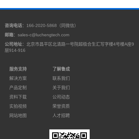
咨询电话
：166-2020-5868（同微信）
邮箱
：sales-c@luchengtech.com
公司地址
：北京市昌平区北清路一号院超极合生汇写字楼4号楼A座9
层914-916
服务支持
了解鲁成
解决方案
联系我们
产品定制
关于我们
资料下载
公司动态
实拍视频
荣誉资质
网站地图
人才招聘