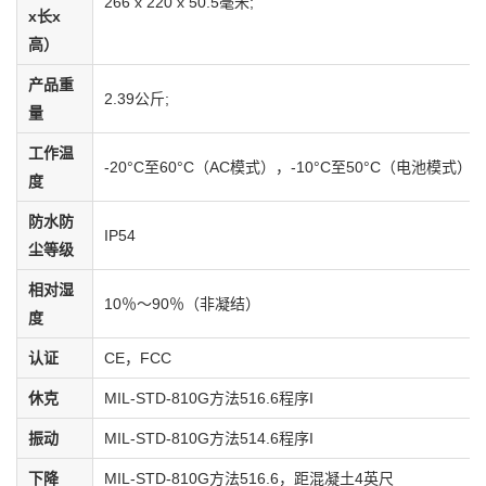
266 x 220 x 50.5毫米;
x长x
高）
产品重
2.39公斤;
量
工作温
-20°C至60°C（AC模式），-10°C至50°C（电池模式）
度
防水防
IP54
尘等级
相对湿
10％〜90％（非凝结）
度
认证
CE，FCC
休克
MIL-STD-810G方法516.6程序I
振动
MIL-STD-810G方法514.6程序I
下降
MIL-STD-810G方法516.6，距混凝土4英尺