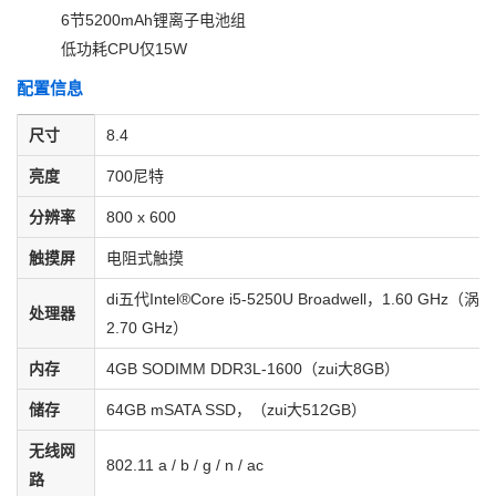
6节5200mAh锂离子电池组
低功耗CPU仅15W
配置信息
尺寸
8.4
亮度
700尼特
分辨率
800 x 600
触摸屏
电阻式触摸
di五代Intel®Core i5-5250U Broadwell，1.60 GHz（涡轮
处理器
2.70 GHz）
内存
4GB SODIMM DDR3L-1600（zui大8GB）
储存
64GB mSATA SSD，（zui大512GB）
无线网
802.11 a / b / g / n / ac
路