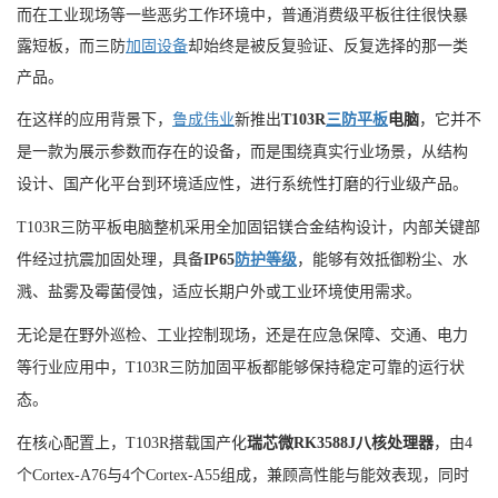
而在工业现场等一些恶劣工作环境中，普通消费级平板往往很快暴
露短板，而三防
加固设备
却始终是被反复验证、反复选择的那一类
产品。
在这样的应用背景下，
鲁成伟业
新推出
T103R
三防平板
电脑
，它并不
是一款为展示参数而存在的设备，而是围绕真实行业场景，从结构
设计、国产化平台到环境适应性，进行系统性打磨的行业级产品。
T103R
三防平板电脑整机采用全加固铝镁合金结构设计，内部关键部
件经过抗震加固处理，具备
IP65
防护等级
，能够有效抵御粉尘、水
溅、盐雾及霉菌侵蚀，适应长期户外或工业环境使用需求。
无论是在野外巡检、工业控制现场，还是在应急保障、交通、电力
等行业应用中，
T103R
三防加固平板都能够保持稳定可靠的运行状
态。
在核心配置上，
T103R
搭载国产化
瑞芯微
RK3588J
八核处理器
，由
4
个
Cortex-A76
与
4
个
Cortex-A55
组成，兼顾高性能与能效表现，同时