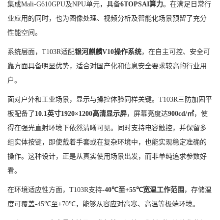
集成
Mali-G610GPU
及
NPU
单元，具备
6TOPSAI
算力
。在满足日常行
业应用的同时，也为图像处理、视频分析及智能化场景预留了充分
性能空间。
系统层面，
T103R
适配
银河麒麟
V10
操作系统
，在自主可控、安全可
靠方面具备明显优势，适合对国产化和信息安全要求较高的行业用
户。
面对户外和工业场景，显示与操控体验同样关键。
T103R
三防加固平
板配备了
10.1
英寸
1920×1200
高清显示屏
，屏幕亮度达
900cd/
㎡
，使
得在强光直射环境下依然清晰可见。同时支持电容触控，并保留多
组实体按键，即使戴着手套或在复杂环境中，也能实现稳定准确的
操作。这种设计，正是从真实使用场景出发，而非单纯追求参数好
看。
在环境适应性方面，
T103R
支持
-40℃
至
+55℃
宽温工作范围
，存储温
度可覆盖
-45℃
至
+70℃
，能够从容应对高寒、高温等极端环境。