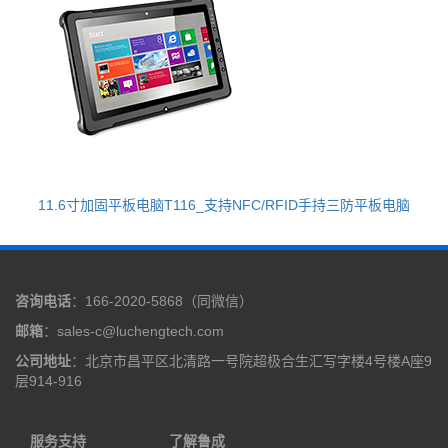
11.6寸加固平板电脑T116_支持NFC/RFID手持三防平板电脑
咨询电话
：166-2020-5868（同微信）
邮箱
：sales-c@luchengtech.com
公司地址
：北京市昌平区北清路一号院超极合生汇写字楼4号楼A座9
层914-916
服务支持
了解鲁成