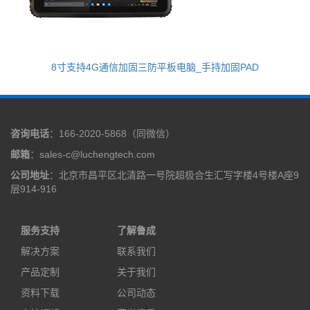
8寸支持4G通信加固三防平板电脑_手持加固PAD
咨询电话
：166-2020-5868（同微信）
邮箱
：sales-c@luchengtech.com
公司地址
：北京市昌平区北清路一号院超极合生汇写字楼4号楼A座9
层914-916
服务支持
了解鲁成
解决方案
联系我们
产品定制
关于我们
资料下载
公司动态