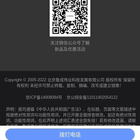
关注微信公众号了解
新品及优惠活动
Copyright © 2005-2022 北京鲁成伟业科技发展有限公司 版权所有 保留所
有权利 未经许可禁止转载、复制、摘编、改写或建立镜像！
京ICP备14008084号
京公网安备11011402054122
声明：我司遵循《中华人民共和国广告法》，在标题、页面等文案描述中
规避绝对性用词与功能性用词，并已开展全面排查修改。如还有绝对性用
词、功能性用词，在此声明上述词汇表述全部失效！若有修改遗漏，请联
系反馈，鲁成伟业将快速修改。但我司不接受以任何形式的极限用词为由
提出的索赔、投诉等要求！所有访问本公司网页的人员均视为同意并接受
拨打电话
本声明。特此声明！
产品分类
拨号咨询
联系鲁成
回到顶部