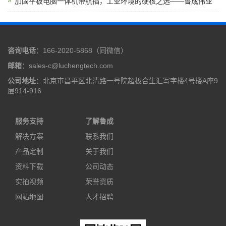
加固平板电脑一体机带航插，工业环境的硬核之选——鲁成伟业
咨询电话
：166-2020-5868（同微信）
邮箱
：sales-c@luchengtech.com
公司地址
：北京市昌平区北清路一号院超极合生汇写字楼4号楼A座9
层914-916
服务支持
了解鲁成
解决方案
联系我们
产品定制
关于我们
资料下载
公司动态
实拍视频
荣誉资质
网站地图
人才招聘