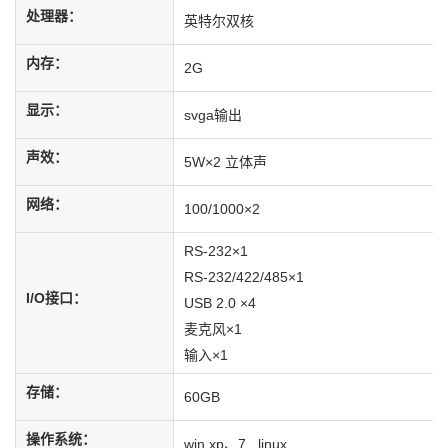
处理器：
英特尔双核
内存：
2G
显示：
svga输出
声效：
5W×2 立体声
网络：
100/1000×2
RS-232×1
RS-232/422/485×1
I/O接口：
USB 2.0 ×4
麦克风×1
输入×1
存储：
60GB
操作系统：
win xp、7 linux