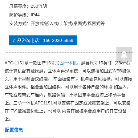
屏幕亮度：250流明
防护等级：IP44
安装方式：开放式/嵌入式/上架式/桌面式/摇臂式等
产品咨询电话：166-2020-5868
APC-1151是一款国产15寸
加固一体机
，屏幕尺寸15英寸（38cm)。
该计算机配有触摸屏，立体声再现系统，可以连接加固式WEB摄像
头，用于视频会议终端。 前面板装有耳 机与麦克风插槽，可以连接
立体声附件。铝合金加固结构。可以用于各种严酷的环境,如室内，
车轮或履带式车厢内，铁路运输，岸基固定平台或海上移动平台
上。三防一体机APC1151可以安装在固定或减震支架上，可以安装
在“FV”型减震边框上，也可以 内置在操控平台或用户的其它设备
上。
配置信息