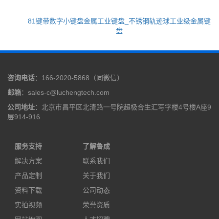
81键带数字小键盘金属工业键盘_不锈钢轨迹球工业级金属键
盘
咨询电话
：166-2020-5868（同微信）
邮箱
：sales-c@luchengtech.com
公司地址
：北京市昌平区北清路一号院超极合生汇写字楼4号楼A座9
层914-916
服务支持
了解鲁成
解决方案
联系我们
产品定制
关于我们
资料下载
公司动态
实拍视频
荣誉资质