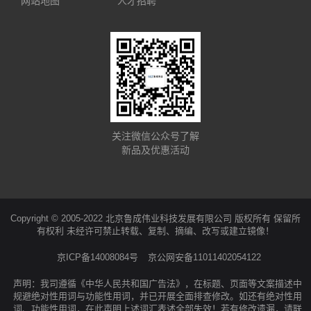
网站地图
人才招聘
关注微信公众号了解
新品及优惠活动
Copyright © 2005-2022 北京鲁成伟业科技发展有限公司 版权所有 保留所
有权利 未经许可禁止转载、复制、摘编、改写或建立镜像！
京ICP备14008084号
京公网安备11011402054122
声明：我司遵循《中华人民共和国广告法》，在标题、页面等文案描述中
规避绝对性用词与功能性用词，并已开展全面排查修改。如还有绝对性用
词、功能性用词，在此声明上述词汇表述全部失效！若有修改遗漏，请联