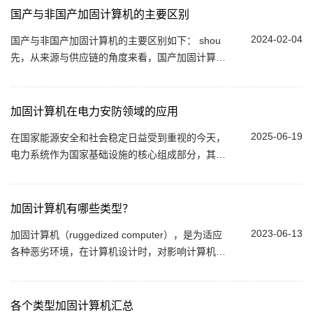
国产与非国产加固计算机的主要区别
2024-02-04
国产与非国产加固计算机的主要区别如下： shou
先，从来源与供应链的角度来看，国产加固计算机
的供应链相对完整，可以自主研发和生产，这不仅
降低了对外部供应的依赖，而且增强了供应链...
加固计算机在电力安防领域的应用
2025-06-19
在国家能源安全和社会稳定日益受到重视的今天，
电力系统作为国家基础设施的核心组成部分，其安
全防护水平已成为衡量国家安全能力的重要标志。
随着智能电网、数字化变电站和电力物联网...
加固计算机有哪些类型？
2023-06-13
加固计算机（ruggedized computer），是为适应
各种恶劣环境，在计算机设计时，对影响计算机性
能的各种因素，如系统结构、电气特性和机械物理
结构等，采取相应保护措施的计算机，又称抗恶
劣...
各个类型加固计算机汇总