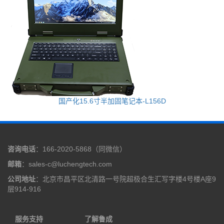
国产化15.6寸半加固笔记本-L156D
咨询电话
：166-2020-5868（同微信）
邮箱
：sales-c@luchengtech.com
公司地址
：北京市昌平区北清路一号院超极合生汇写字楼4号楼A座9
层914-916
服务支持
了解鲁成