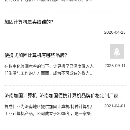
计算机技术能够有效地保护这些数据不被未经授权
的访问和窃取，从而大大提升了数据的安全性...
加固计算机是卖给谁的？
2020-04-25
...
便携式加固计算机有哪些品牌？
2025-09-11
在数字化浪潮席卷的当下，计算机早已深度融入人
们生活与工作的方方面面，成为不可或缺的得力助
手。然而，当面临工业生产、野外勘探这类特殊环
境时，普通计算机便显得力不从心。此时，便...
济南加固计算机_济南加固便携计算机品牌价格定制厂家供应
2021-04-01
鲁成伟业为济南地区提供加固计算机/特种计算机/
工业计算机产品，公司成立于2005年，是一家集研
发、生产、定制、销售服务一体化的公司。专注于
为国防工、航k航t、石油石化、烟草、...