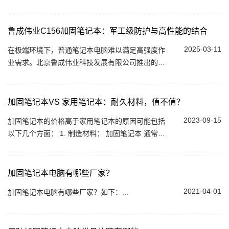
新兴厂商都不会轻易放弃这块蛋糕。虽然近年来，
电脑领域不断在被智能手机和平板电脑侵占...
鲁成伟业C156加固笔记本：军工级防护与高性能的结合
2025-03-11
在极端环境下，普通笔记本电脑难以满足高强度作
业需求。北京鲁成伟业科技发展有限公司推出的
C156全加固笔记本电脑，凭借军工级防护设计、灵
活配置选项与国产化适配能力，成为工业、军
事、...
加固笔记本VS 家用笔记本：耐久材料，值不值？
2023-09-15
加固笔记本的价格高于家用笔记本的原因可能包括
以下几个方面： 1. 制造材料： 加固笔记本 通常采
用更为坚固和耐用的材料来确保其耐久性和稳定
性。这些材料可能包括更坚固的金属外壳、抗震...
加固笔记本电脑有哪些厂家？
2021-04-01
加固笔记本电脑有哪些厂家？如下：...