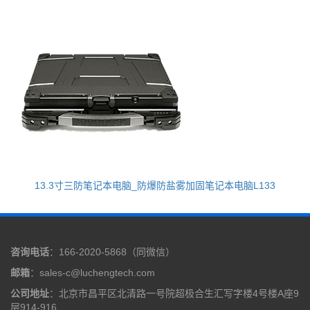
13.3寸三防笔记本电脑_防爆防盐雾加固笔记本电脑L133
咨询电话
：166-2020-5868（同微信）
邮箱
：sales-c@luchengtech.com
公司地址
：北京市昌平区北清路一号院超极合生汇写字楼4号楼A座9
层914-916