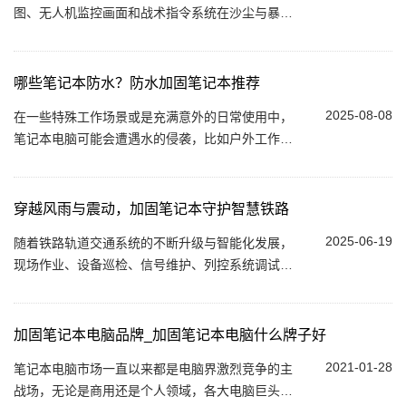
图、无人机监控画面和战术指令系统在沙尘与暴雨
中稳定运行这便是国产高端加固计算机为现代战争
赋予的全景式决策力。 01 设计理念：为战场指...
哪些笔记本防水？防水加固笔记本推荐
2025-08-08
在一些特殊工作场景或是充满意外的日常使用中，
笔记本电脑可能会遭遇水的侵袭，比如户外工作突
遇降雨，实验室中液体不慎泼溅等。这时，具备防
水功能的笔记本就能大显身手，保障设备安全...
穿越风雨与震动，加固笔记本守护智慧铁路
2025-06-19
随着铁路轨道交通系统的不断升级与智能化发展，
现场作业、设备巡检、信号维护、列控系统调试等
环节对信息化终端设备提出了更高的要求。传统笔
记本在复杂恶劣的轨道交通环境中，往往难...
加固笔记本电脑品牌_加固笔记本电脑什么牌子好
2021-01-28
笔记本电脑市场一直以来都是电脑界激烈竞争的主
战场，无论是商用还是个人领域，各大电脑巨头及