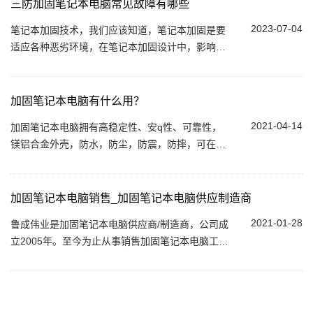
三防加固笔记本电脑常见故障有哪些
2023-07-04
笔记本加固技术，我们应该知道，笔记本加固是要
适应各种恶劣环境，在笔记本加固设计中，影响计
算机性能的各种因素，如系统结构，电气特性和机
械物理性能结构上，采取相应的保护措施的计...
加固笔记本电脑有什么用？
2021-04-14
加固笔记本电脑拥有高稳定性、安q性、可靠性，
镁铝合金外壳，防水，防尘，防震，防摔，可在高
温，严寒和低气压等恶劣环境条件下作业。...
加固笔记本电脑销售_加固笔记本电脑供应制造商
2021-01-28
鲁成伟业是加固笔记本电脑供应商/制造商，公司成
立2005年。至今为止从事销售加固笔记本电脑工作
15年，规格尺寸齐全，多家品牌加固笔记本电脑代
理商/代销商。geng多机型请您浏览官网。...