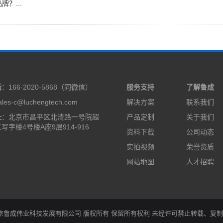
？...
话
：166-2020-5868（同微信）
服务支持
了解鲁成
les-c@luchengtech.com
解决方案
联系我们
址
：北京市昌平区北清路一号院超
产品定制
关于我们
写字楼4号楼A座9层914-916
资料下载
公司动态
实拍视频
荣誉资质
网站地图
人才招聘
05-2022 北京鲁成伟业科技发展有限公司 版权所有 保留所有权利 未经许可禁止转载