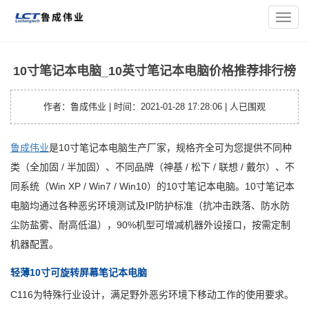
您的位置：
主页
>
笔记本资讯
> 10寸笔记本电脑_10英寸笔记本
导
电脑价格推荐排行榜
航
菜
单
10寸笔记本电脑_10英寸笔记本电脑价格推荐排行榜
作者：鲁成伟业 | 时间：2021-01-28 17:28:06 |
人已围观
鲁成伟业
是10寸笔记本电脑生产厂家，规格齐全可为您提供不同种
类（全加固 / 半加固）、不同品牌（神基 / 松下 / 联想 / 戴尔）、不
同系统（Win XP / Win7 / Win10）的10寸笔记本电脑。10寸笔记本
电脑均通过各种恶劣环境测试及IP防护标准（抗冲击跌落、防水防
尘防盐雾、耐高低温），90%机型可增减机器外设接口，按需定制
机器配置。
轻薄10寸可旋转屏幕笔记本电脑
C116为特殊行业设计，满足野外恶劣环境下移动工作的使用要求。