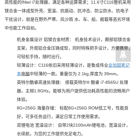
高性能的INtel i7处理器，满足各种运算需求；11.6寸C116整机采用
镁合金一体成型外壳、宽温、抗振动、抗冲击、防尘防水、抗电子
干扰设计，就是在野外严寒、风沙雨 水、车、船、舰载等恶劣环境
中也能工作自如。
机身金属设计 铝镁合金材质： 机身技术设计，颞部铝镁合金
支架，外观铝合金压铸成型，同时特殊把手设计，方便携带，
可轻松手持，随时出行。
轻薄设计：C116依旧采用轻薄设计，是鲁成伟业
全
加固笔记
本
电脑
中轻薄的一款。重量仅为 2.1kg,厚度为 39mm。
英特尔酷睿高速处理器： 搭载英特尔® 酷睿 i7-8565U 处理
器，主频1.8GHz。能够为用户提供低功耗高性能的流畅用户
体验。
8G+256G 海量存储： 标配8G+256G ROM低工号，性能良
好，可多任务运行，满足日常工作使用需求。
双锂电池 宽温设计： 自带2块2100mAh锂电池，宽温设计，
长续航，为您的工作提供充足电力。