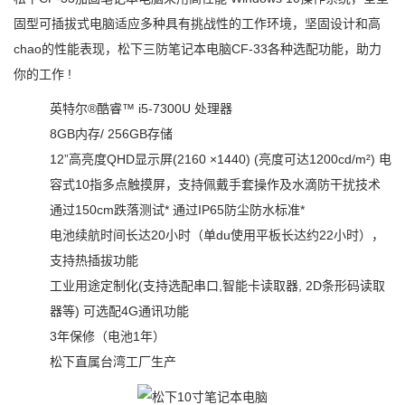
固型可插拔式电脑适应多种具有挑战性的工作环境，坚固设计和高
chao的性能表现，松下三防笔记本电脑CF-33各种选配功能，助力
你的工作 !
英特尔®酷睿™ i5-7300U 处理器
8GB内存/ 256GB存储
12”高亮度QHD显示屏(2160 ×1440) (亮度可达1200cd/m²) 电
容式10指多点触摸屏，支持佩戴手套操作及水滴防干扰技术
通过150cm跌落测试* 通过IP65防尘防水标准*
电池续航时间长达20小时（单du使用平板长达约22小时），
支持热插拔功能
工业用途定制化(支持选配串口,智能卡读取器, 2D条形码读取
器等) 可选配4G通讯功能
3年保修（电池1年）
松下直属台湾工厂生产