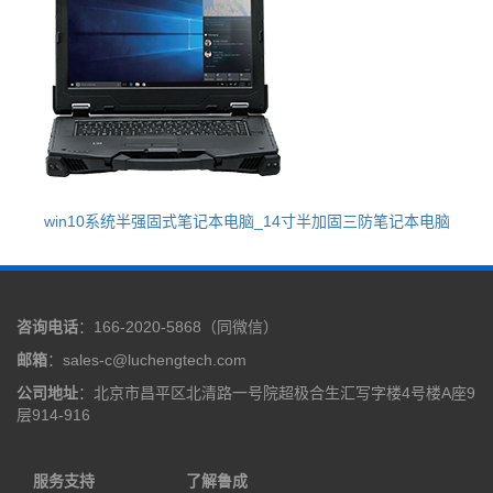
win10系统半强固式笔记本电脑_14寸半加固三防笔记本电脑
咨询电话
：166-2020-5868（同微信）
邮箱
：sales-c@luchengtech.com
公司地址
：北京市昌平区北清路一号院超极合生汇写字楼4号楼A座9
层914-916
服务支持
了解鲁成