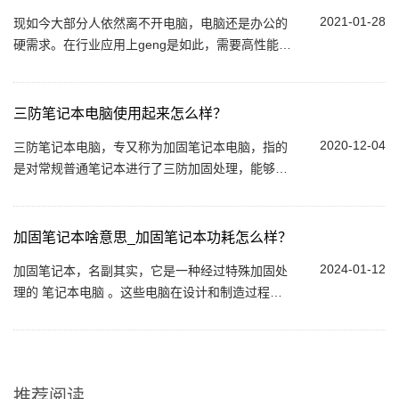
2021-01-28
现如今大部分人依然离不开电脑，电脑还是办公的
硬需求。在行业应用上geng是如此，需要高性能
的、能适宜恶劣环境、拥有丰富接口的笔记本。这
就是三防电脑...
三防笔记本电脑使用起来怎么样？
2020-12-04
三防笔记本电脑，专又称为加固笔记本电脑，指的
是对常规普通笔记本进行了三防加固处理，能够很
好满足一些比较苛刻的应用环境需求。三防笔记本
电脑和普通的差别很大,因为三防笔记本的特殊...
加固笔记本啥意思_加固笔记本功耗怎么样？
2024-01-12
加固笔记本，名副其实，它是一种经过特殊加固处
理的 笔记本电脑 。这些电脑在设计和制造过程
中，采用了许多特殊的材料和技术，使其能够承受
geng为极端的环境和条件。无论是强烈的震动，
还...
推荐阅读