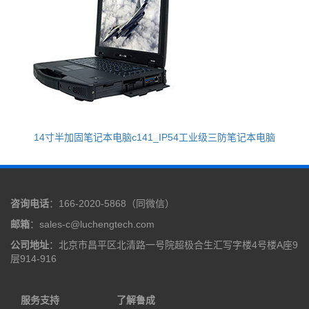
14寸半加固笔记本电脑c141_IP54工业级三防笔记本电脑
咨询电话
：166-2020-5868（同微信）
邮箱
：sales-c@luchengtech.com
公司地址
：北京市昌平区北清路一号院超极合生汇写字楼4号楼A座9
层914-916
服务支持
了解鲁成