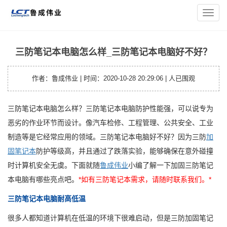
您的位置：
主页
>
笔记本资讯
> 三防笔记本电脑怎么样_三防笔
导
记本电脑好不好？
航
菜
单
三防笔记本电脑怎么样_三防笔记本电脑好不好？
作者：鲁成伟业 | 时间：2020-10-28 20:29:06 |
人已围观
三防笔记本电脑怎么样？三防笔记本电脑防护性能强，可以说专为
恶劣的作业环节而设计。像汽车检修、工程管理、公共安全、工业
制造等是它经常应用的领域。三防笔记本电脑好不好？因为三防
加
固笔记本
防护等级高，并且通过了跌落实验，能够确保在意外碰撞
时计算机安全无虞。下面就随
鲁成伟业
小编了解一下加固三防笔记
本电脑有哪些亮点吧。
*如有三防笔记本需求，请随时联系我们。*
三防笔记本电脑耐高低温
很多人都知道计算机在低温的环境下很难启动，但是三防加固笔记