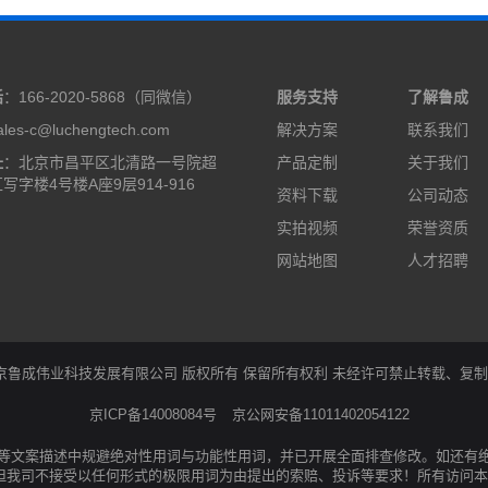
话
：166-2020-5868（同微信）
服务支持
了解鲁成
les-c@luchengtech.com
解决方案
联系我们
址
：北京市昌平区北清路一号院超
产品定制
关于我们
写字楼4号楼A座9层914-916
资料下载
公司动态
实拍视频
荣誉资质
网站地图
人才招聘
05-2022 北京鲁成伟业科技发展有限公司 版权所有 保留所有权利 未经许可禁止转载
京ICP备14008084号
京公网安备11011402054122
等文案描述中规避绝对性用词与功能性用词，并已开展全面排查修改。如还有
但我司不接受以任何形式的极限用词为由提出的索赔、投诉等要求！所有访问本