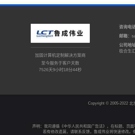
咨询电
邮箱
：sa
公司地
极合生汇
加固计算机定制解决方案商
至今服务于客户天数
7526天9小时18分45秒
Copyright © 20
声明：我司遵循《中华人民共和国广告法》，在标题、页面
若有修改遗漏，请联系反馈，鲁成伟业将快速修改。