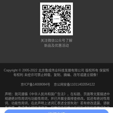
关注微信公众号了解
新品及优惠活动
Copyright © 2005-2022 北京鲁成伟业科技发展有限公司 版权所有 保留所
有权利 未经许可禁止转载、复制、摘编、改写或建立镜像！
京ICP备14008084号
京公网安备11011402054122
声明：我司遵循《中华人民共和国广告法》，在标题、页面等文案描述中
规避绝对性用词与功能性用词，并已开展全面排查修改。如还有绝对性用
词、功能性用词，在此声明上述词汇表述全部失效！若有修改遗漏，请联
系反馈，鲁成伟业将快速修改。但我司不接受以任何形式的极限用词为由
提出的索赔、投诉等要求！所有访问本公司网页的人员均视为同意并接受