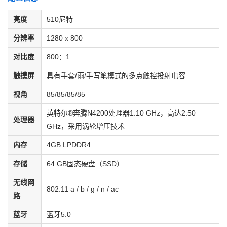
亮度
510尼特
分辨率
1280 x 800
对比度
800：1
触摸屏
具有手套/雨/手写笔模式的多点触控投射电容
视角
85/85/85/85
英特尔®奔腾N4200处理器1.10 GHz，高达2.50
处理器
GHz，采用涡轮增压技术
内存
4GB LPDDR4
存储
64 GB固态硬盘（SSD）
无线网
802.11 a / b / g / n / ac
路
蓝牙
蓝牙5.0