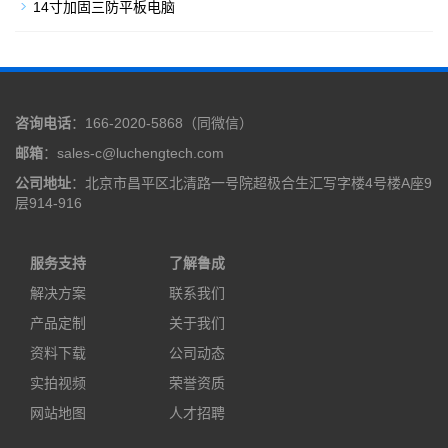
14寸加固三防平板电脑
咨询电话
：166-2020-5868（同微信）
邮箱
：sales-c@luchengtech.com
公司地址
：北京市昌平区北清路一号院超极合生汇写字楼4号楼A座9
层914-916
服务支持
了解鲁成
解决方案
联系我们
产品定制
关于我们
资料下载
公司动态
实拍视频
荣誉资质
网站地图
人才招聘