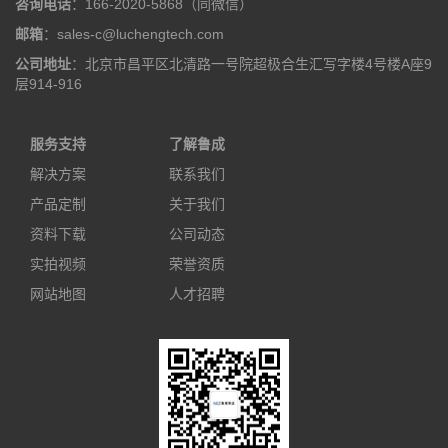
咨询电话
：166-2020-5868（同微信）
邮箱
：sales-c@luchengtech.com
公司地址
：北京市昌平区北清路一号院超极合生汇写字楼4号楼A座9
层914-916
服务支持
了解鲁成
解决方案
联系我们
产品定制
关于我们
资料下载
公司动态
实拍视频
荣誉资质
网站地图
人才招聘