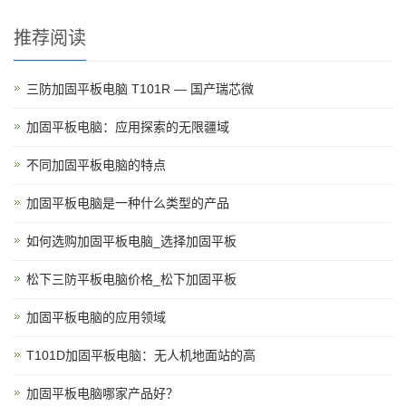
推荐阅读
三防加固平板电脑 T101R — 国产瑞芯微
加固平板电脑：应用探索的无限疆域
不同加固平板电脑的特点
加固平板电脑是一种什么类型的产品
如何选购加固平板电脑_选择加固平板
松下三防平板电脑价格_松下加固平板
加固平板电脑的应用领域
T101D加固平板电脑：无人机地面站的高
加固平板电脑哪家产品好？