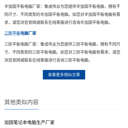
半加固平板电脑厂家：鲁成伟业为您提供半加固平板电脑，拥有不
同尺寸、不同类型的半加固平板电脑。如您对半加固平板电脑有需
求，请您浏览官网或联系在线客服进行咨询半加固平板电脑。
三防平板
电脑厂家
三防平板电脑厂家：鲁成伟业为您提供三防平板电脑，拥有不同尺
寸、不同类型的三防平板电脑。如您对三防平板电脑有需求，请您
浏览官网或联系在线客服进行咨询三防平板电脑。
查看更多相似文章
其他类似内容
加固笔记本电脑生产厂家