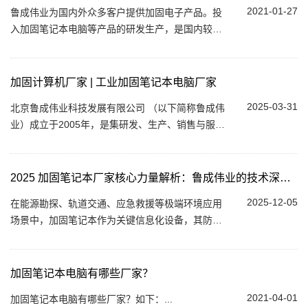
2021-01-27
鲁成伟业为国内外众多客户提供加固电子产品。投
入加固笔记本电脑等产品的研发生产，是国内较早
的三防笔记本电脑、平板电脑方案商，并成为了当
今行业内的方案商，如今鲁成伟业已是...
加固计算机厂家 | 工业加固笔记本电脑厂家
2025-03-31
北京鲁成伟业科技发展有限公司 （以下简称鲁成伟
业）成立于2005年，是集研发、生产、销售与服务
于一体的高新技术企业，专注于 加固计算机 、工
业加固平板电脑及特种计算机的研发与制造。凭...
2025 加固笔记本厂家核心力量解析：鲁成伟业的技术深耕与场景
2025-12-05
在能源勘探、轨道交通、应急救援等极端环境应用
场景中，加固笔记本作为关键信息化设备，其防尘
防水、抗振耐高低温、数据安全防护等核心性能直
接决定作业效率与任务成败。随着 十四五 数...
加固笔记本电脑有哪些厂家？
2021-04-01
加固笔记本电脑有哪些厂家？如下：...