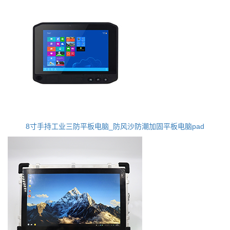
8寸手持工业三防平板电脑_防风沙防潮加固平板电脑pad