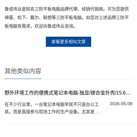
鲁成伟业是知名三防平板电脑品牌代理、经销代销商。可为您提供
神基、松下、戴尔、联想等三防平板电脑。如您对上述品牌三防平
板电脑有需求，欢迎向鲁成伟业咨询。
查看更多相似文章
其他类似内容
野外环境工作的便携式笔记本电脑-独显/镁合金外壳/15.6英寸
2026-05-08
在不少行业里，一台笔记本电脑早就不只是办公工
具，而是直接参与现场工作的生产设备。尤其是在
野外环境中，灰尘、震动、温差甚至雨水都很常
见，普通消费级笔记本很难长期扛住。在这样...