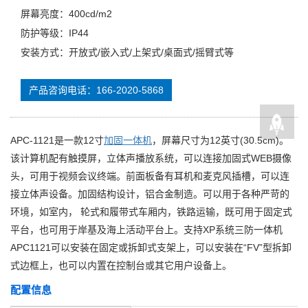
屏幕亮度：400cd/m2
防护等级：IP44
安装方式：开放式/嵌入式/上架式/桌面式/摇臂式等
产品咨询电话：166-2020-5868
APC-1121是一款12寸
加固一体机
，屏幕尺寸为12英寸(30.5cm)。
该计算机配有触摸屏，立体声播放系统，可以连接加固式WEB摄像
头，可用于视频会议终端。前面板备有耳机和麦克风插槽，可以连
接立体声设备。加固结构设计，铝合金制造。可以用于各种严苛的
环境，如室内， 轮式和履带式车厢内，铁路运输，既可用于固定式
平台，也可用于岸基及海上活动平台上。支持XP系统三防一体机
APC1121可以安装在固定或拆卸式支架上，可以安装在“FV”型拆卸
式边框上，也可以内置在控制台或其它用户设备上。
配置信息