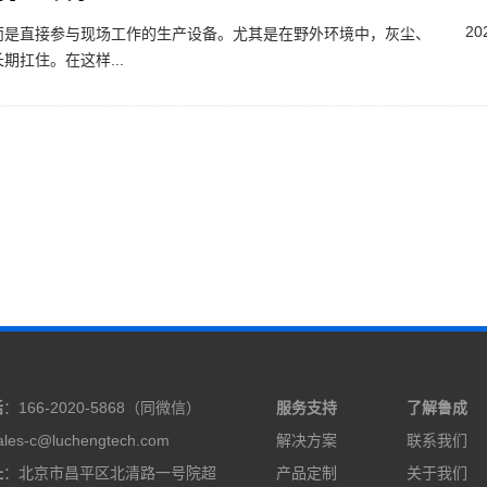
20
而是直接参与现场工作的生产设备。尤其是在野外环境中，灰尘、
扛住。在这样...
话
：166-2020-5868（同微信）
服务支持
了解鲁成
les-c@luchengtech.com
解决方案
联系我们
址
：北京市昌平区北清路一号院超
产品定制
关于我们