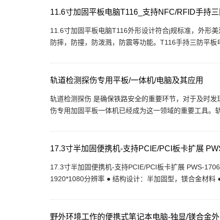
11.6寸加固平板电脑T116_支持NFC/RFID手
11.6寸加固平板电脑T116外形设计符合j规标准，
防摔，防撞，防泼溅，防震等功能。T116手持三防平板电
轨道检测探伤专用平板/一体机/电脑及其应用
轨道检测探伤 是确保铁路安全的重要环节，对于及时发
伤专用加固平板一体机已经成为这一领域的重要工具。轨道
17.3寸半加固便携机-支持PCIE/PCI板卡扩展 PWS
17.3寸半加固便携机-支持PCIE/PCI板卡扩展 PWS-1706E 
1920*1080分辨率 ● 结构设计：半加固型，镁合金材料 ● 
野外环境工作的便携式笔记本电脑-独显/镁合金外壳/