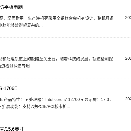
持三防平板电脑
20
外形美观，坚固耐用。生产连机壳采用全铝镁合金机身设计，整机具备
脑能够禁得起复杂的...
20
现和处理轨道上的缺陷至关重要。随着科技的发展，轨道检测探
检测探伤专用...
-1706E
20
产品特性： ● 处理器：Intel core i7 12700 ● 显示屏：17.3，
扩展功能：支持7块PCIE/PCI板卡扩...
15.6英寸