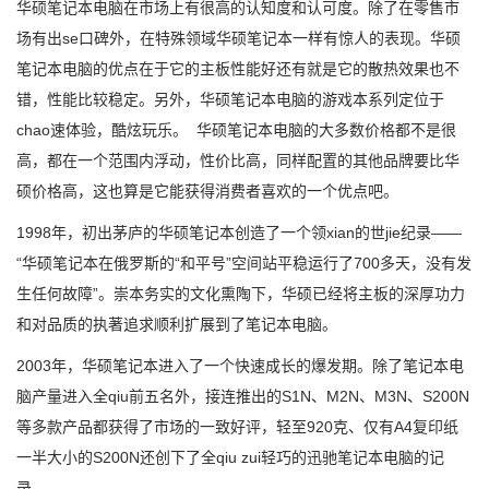
华硕笔记本电脑在市场上有很高的认知度和认可度。除了在零售市
场有出se口碑外，在特殊领域华硕笔记本一样有惊人的表现。华硕
笔记本电脑的优点在于它的主板性能好还有就是它的散热效果也不
错，性能比较稳定。另外，华硕笔记本电脑的游戏本系列定位于
chao速体验，酷炫玩乐。 华硕笔记本电脑的大多数价格都不是很
高，都在一个范围内浮动，性价比高，同样配置的其他品牌要比华
硕价格高，这也算是它能获得消费者喜欢的一个优点吧。
1998年，初出茅庐的华硕笔记本创造了一个领xian的世jie纪录——
“华硕笔记本在俄罗斯的“和平号”空间站平稳运行了700多天，没有发
生任何故障”。崇本务实的文化熏陶下，华硕已经将主板的深厚功力
和对品质的执著追求顺利扩展到了笔记本电脑。
2003年，华硕笔记本进入了一个快速成长的爆发期。除了笔记本电
脑产量进入全qiu前五名外，接连推出的S1N、M2N、M3N、S200N
等多款产品都获得了市场的一致好评，轻至920克、仅有A4复印纸
一半大小的S200N还创下了全qiu zui轻巧的迅驰笔记本电脑的记
录。