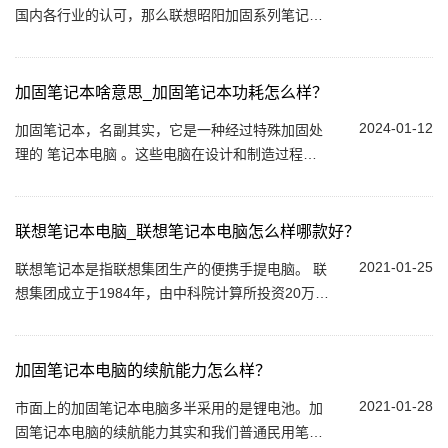
国内各行业的认可，那么联想昭阳加固系列笔记本
电脑到底怎么样呢？下面鲁成伟业就带您了解一下
联想昭阳加固笔记本，如您对联想昭阳系列...
加固笔记本啥意思_加固笔记本功耗怎么样？
2024-01-12
加固笔记本，名副其实，它是一种经过特殊加固处
理的 笔记本电脑 。这些电脑在设计和制造过程
中，采用了许多特殊的材料和技术，使其能够承受
geng为极端的环境和条件。无论是强烈的震动，
还...
联想笔记本电脑_联想笔记本电脑怎么样哪款好？
2021-01-25
联想笔记本是指联想集团生产的便携手提电脑。 联
想集团成立于1984年，由中科院计算所投资20万元
人民币、11名科技人员创办，到今天已经发展成为
一家在信息产业内多元化发展的大型企业集团...
加固笔记本电脑的续航能力怎么样？
2021-01-28
市面上的加固笔记本电脑多半采用的是锂电池。加
固笔记本电脑的续航能力其实和我们普通民用笔记