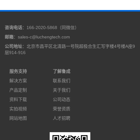
咨询电话
：166-2020-5868（同微信）
邮箱
：sales-c@luchengtech.com
公司地址
：北京市昌平区北清路一号院超极合生汇写字楼4号楼A座9
层914-916
服务支持
了解鲁成
解决方案
联系我们
产品定制
关于我们
资料下载
公司动态
实拍视频
荣誉资质
网站地图
人才招聘