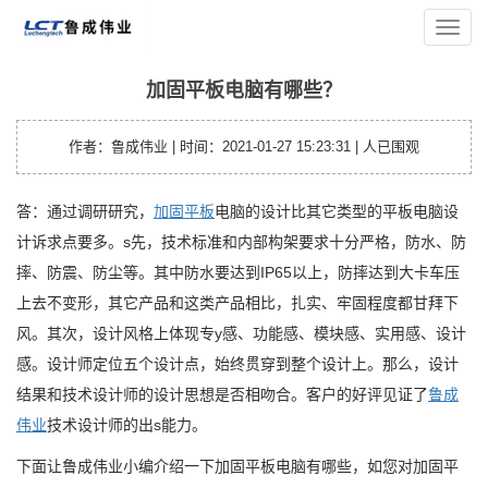
您的位置：
主页
>
平板资讯
> 加固平板电脑有哪些？
导
航
菜
加固平板电脑有哪些？
单
作者：鲁成伟业 | 时间：2021-01-27 15:23:31 |
人已围观
答：通过调研研究，
加固平板
电脑的设计比其它类型的平板电脑设
计诉求点要多。s先，技术标准和内部构架要求十分严格，防水、防
摔、防震、防尘等。其中防水要达到IP65以上，防摔达到大卡车压
上去不变形，其它产品和这类产品相比，扎实、牢固程度都甘拜下
风。其次，设计风格上体现专y感、功能感、模块感、实用感、设计
感。设计师定位五个设计点，始终贯穿到整个设计上。那么，设计
结果和技术设计师的设计思想是否相吻合。客户的好评见证了
鲁成
伟业
技术设计师的出s能力。
下面让鲁成伟业小编介绍一下加固平板电脑有哪些，如您对加固平