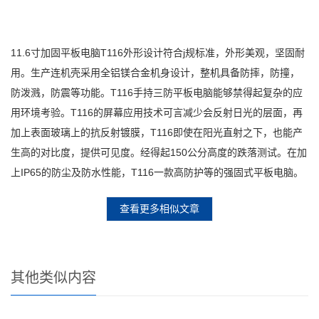
11.6寸加固平板电脑T116外形设计符合j规标准，外形美观，坚固耐
用。生产连机壳采用全铝镁合金机身设计，整机具备防摔，防撞，
防泼溅，防震等功能。T116手持三防平板电脑能够禁得起复杂的应
用环境考验。T116的屏幕应用技术可言减少会反射日光的层面，再
加上表面玻璃上的抗反射镀膜，T116即使在阳光直射之下，也能产
生高的对比度，提供可见度。经得起150公分高度的跌落测试。在加
上IP65的防尘及防水性能，T116一款高防护等的强固式平板电脑。
查看更多相似文章
其他类似内容