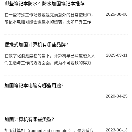
哪些笔记本防水？防水加固笔记本推荐
2025-08-08
在一些特殊工作场景或是充满意外的日常使用中，
笔记本电脑可能会遭遇水的侵袭，比如户外工作突
遇降雨，实验室中液体不慎泼溅等。这时，具备防
水功能的笔记本就能大显身手，保障设备安全...
便携式加固计算机有哪些品牌？
2025-09-11
在数字化浪潮席卷的当下，计算机早已深度融入人
们生活与工作的方方面面，成为不可或缺的得力助
手。然而，当面临工业生产、野外勘探这类特殊环
境时，普通计算机便显得力不从心。此时，便...
加固笔记本电脑有哪些用途？
2020-04-25
...
加固计算机有哪些类型？
2023-06-13
加固计算机（ruggedized computer），是为适应