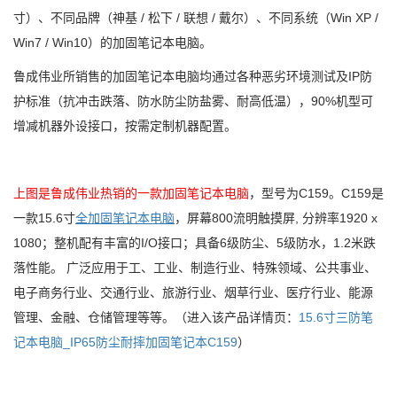
寸）、不同品牌（神基 / 松下 / 联想 / 戴尔）、不同系统（Win XP /
Win7 / Win10）的加固笔记本电脑。
鲁成伟业所销售的加固笔记本电脑均通过各种恶劣环境测试及IP防
护标准（抗冲击跌落、防水防尘防盐雾、耐高低温），90%机型可
增减机器外设接口，按需定制机器配置。
上图是鲁成伟业热销的一款加固笔记本电脑
，型号为C159。C159是
一款15.6寸
全加固笔记本电脑
，屏幕800流明触摸屏, 分辨率1920 x
1080；整机配有丰富的I/O接口；具备6级防尘、5级防水，1.2米跌
落性能。 广泛应用于工、工业、制造行业、特殊领域、公共事业、
电子商务行业、交通行业、旅游行业、烟草行业、医疗行业、能源
管理、金融、仓储管理等等。（进入该产品详情页：
15.6寸三防笔
记本电脑_IP65防尘耐摔加固笔记本C159
）