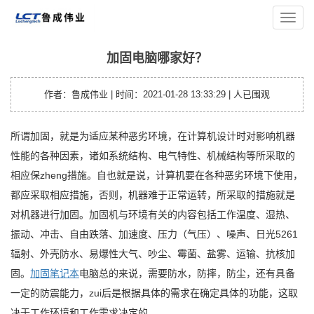
您的位置：
主页
>
笔记本资讯
> 加固电脑哪家好？
导
航
菜
加固电脑哪家好？
单
作者：鲁成伟业 | 时间：2021-01-28 13:33:29 |
人已围观
所谓加固，就是为适应某种恶劣环境，在计算机设计时对影响机器
性能的各种因素，诸如系统结构、电气特性、机械结构等所采取的
相应保zheng措施。自也就是说，计算机要在各种恶劣环境下使用，
都应采取相应措施，否则，机器难于正常运转，所采取的措施就是
对机器进行加固。加固机与环境有关的内容包括工作温度、湿热、
振动、冲击、自由跌落、加速度、压力（气压）、噪声、日光5261
辐射、外壳防水、易爆性大气、吵尘、霉菌、盐雾、运输、抗核加
固。
加固笔记本
电脑总的来说，需要防水，防摔，防尘，还有具备
一定的防震能力，zui后是根据具体的需求在确定具体的功能，这取
决于工作环境和工作需求决定的。