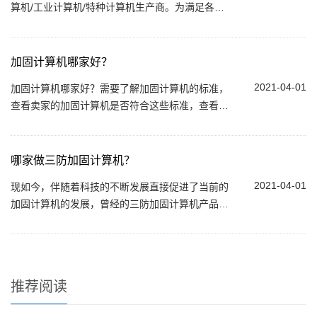
算机/工业计算机/特种计算机生产商。为满足各行
业的应用需求，鲁成伟业提供三防加固电脑定制服
务，可结合您的需求对机器进行定制。...
加固计算机哪家好？
2021-04-01
加固计算机哪家好？需要了解加固计算机的标准，
查看卖家的加固计算机是否符合这些标准，查看卖
家的资质是否正规。鲁成伟业的加固计算机在防护
等级、电磁兼容、高低温、度振动冲击...
哪家做三防加固计算机？
2021-04-01
现如今，伴随着科技的不断发展直接促进了当前的
加固计算机的发展，曾经的三防加固计算机产品现
已经逐渐成为了民用产品，而现在市面上很多的厂
家都能够制作这种类型的加固型产品。哪家...
推荐阅读