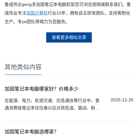
鲁成伟业geng多加固笔记本电脑机型您可浏览官网或联系我们。鲁
成伟业专注
加固计算机
行业15年，拥有自主研发团队，支持客制化
生产。专ye团队将竭力为您服务。
查看更多相似文章
其他类似内容
加固笔记本电脑哪家好？价格多少
2025-12-26
在能源、电力、轨道交通、应急通信等行业中，普
通消费级笔记本往往难以应对高低温、震动、粉
尘、雨水等复杂环境，加固笔记本电脑因此成为不
少行业用户的常见选择。那么，加固笔记本电脑...
加固笔记本电脑选哪家？