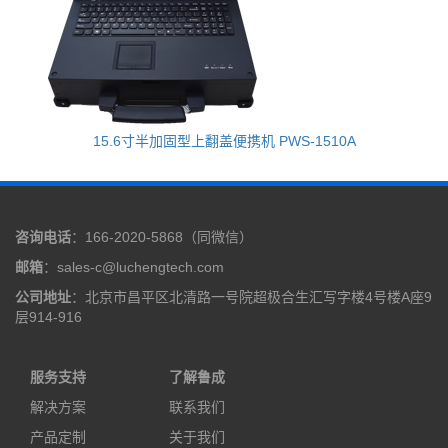
15.6寸半加固型上翻盖便携机 PWS-1510A
咨询电话
：166-2020-5868（同微信）
邮箱
：sales-c@luchengtech.com
公司地址
：北京市昌平区北清路一号院超极合生汇写字楼4号楼A座9
层914-916
服务支持
了解鲁成
解决方案
联系我们
产品定制
关于我们