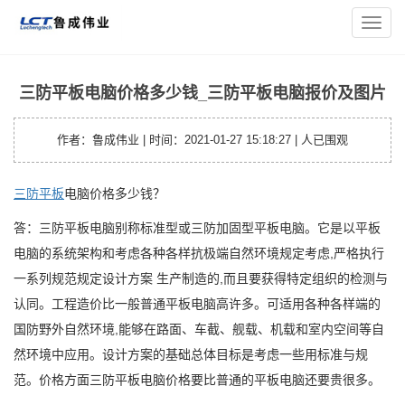
您的位置：
主页
>
平板资讯
> 三防平板电脑价格多少钱_三防平
导
板电脑报价及图片
航
菜
单
三防平板电脑价格多少钱_三防平板电脑报价及图片
作者：鲁成伟业 | 时间：2021-01-27 15:18:27 |
人已围观
三防平板
电脑价格多少钱？
答：三防平板电脑别称标准型或三防加固型平板电脑。它是以平板
电脑的系统架构和考虑各种各样抗极端自然环境规定考虑,严格执行
一系列规范规定设计方案 生产制造的,而且要获得特定组织的检测与
认同。工程造价比一般普通平板电脑高许多。可适用各种各样端的
国防野外自然环境,能够在路面、车截、舰载、机载和室内空间等自
然环境中应用。设计方案的基础总体目标是考虑一些用标准与规
范。价格方面三防平板电脑价格要比普通的平板电脑还要贵很多。