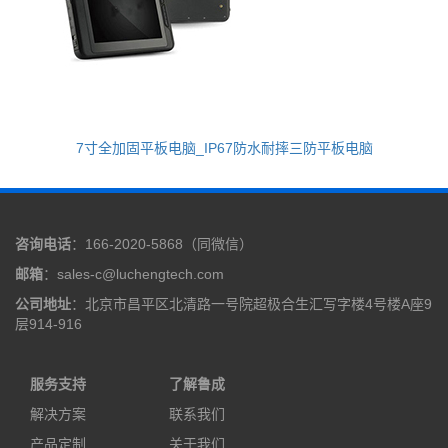
7寸全加固平板电脑_IP67防水耐摔三防平板电脑
咨询电话
：166-2020-5868（同微信）
邮箱
：sales-c@luchengtech.com
公司地址
：北京市昌平区北清路一号院超极合生汇写字楼4号楼A座9
层914-916
服务支持
了解鲁成
解决方案
联系我们
产品定制
关于我们