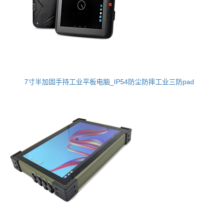
7寸半加固手持工业平板电脑_IP54防尘防摔工业三防pad