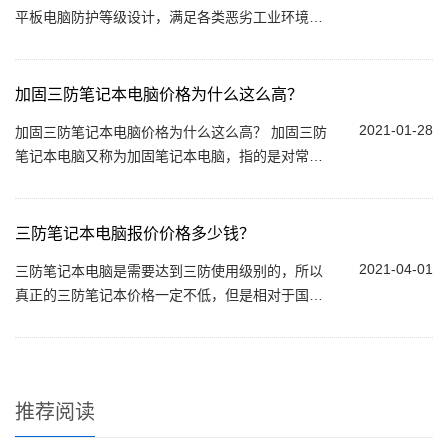
平板电脑防护等级设计，满足各类恶劣工业环境。
产品通过MIL-STD美j标810G标准下的跌落、震
动、高低温运行等。...
加固三防笔记本电脑价格为什么这么高？
2021-01-28
加固三防笔记本电脑价格为什么这么高？ 加固三防
笔记本电脑又称为加固笔记本电脑，指的是对常规
普通笔记本进行了三防加固处理，能够很好满足一
些比较苛刻的应用环境需求，比如防摔...
三防笔记本电脑报价价格多少钱？
2021-04-01
三防笔记本电脑是需要达到三防使用级别的，所以
真正的三防笔记本价格一定不低，但是相对于国外
的三防笔记本，现在国内的三防笔记本品牌，也有
不错的表现，鲁成伟业就是专门做抗摔防尘...
推荐阅读